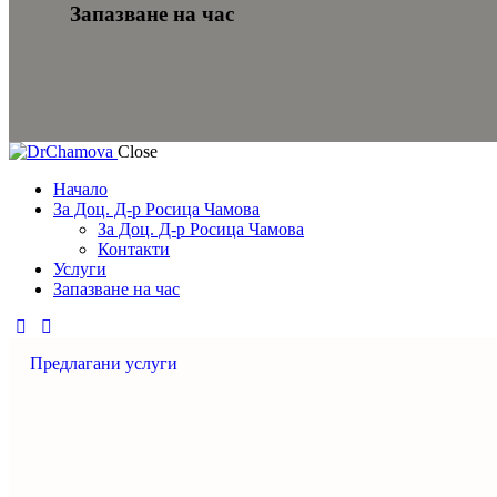
Запазване на час
Close
Начало
За Доц. Д-р Росица Чамова
За Доц. Д-р Росица Чамова
Контакти
Услуги
Запазване на час
Предлагани услуги