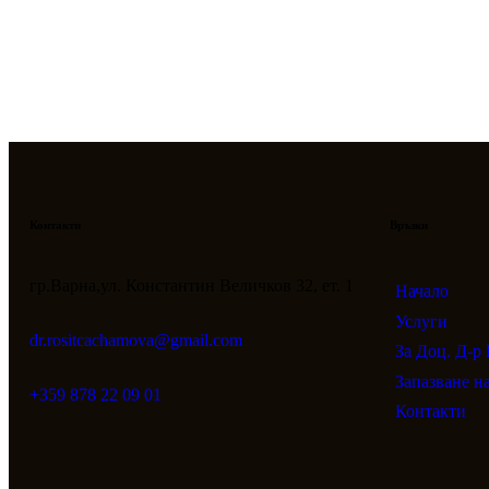
Контакти
Връзки
гр.Варна,ул. Константин Величков 32, ет. 1
Начало
Услуги
dr.rositcachamova@gmail.com
За Доц. Д-р
Запазване на
+359 878 22 09 01
Контакти