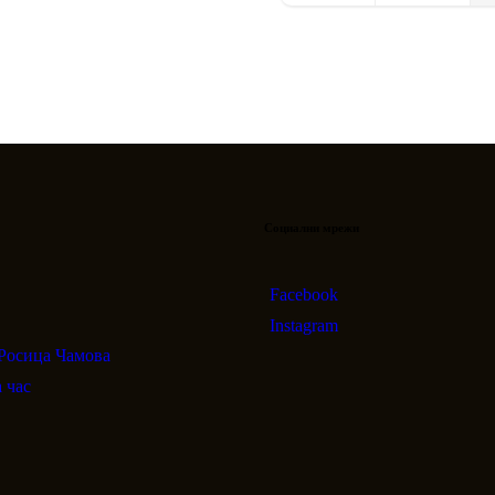
Социални мрежи
Facebook
Instagram
 Росица Чамова
 час