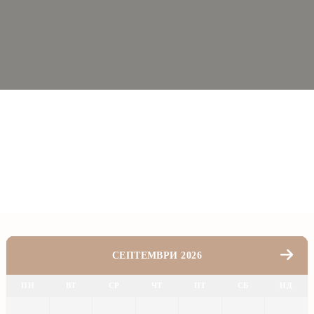
СЕПТЕМВРИ 2026
ПН
ВТ
СР
ЧТ
ПТ
СБ
НД