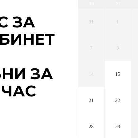
ПН
ВТ
С ЗА
31
1
АБИНЕТ
7
8
НИ ЗА
14
15
 ЧАС
21
22
28
29