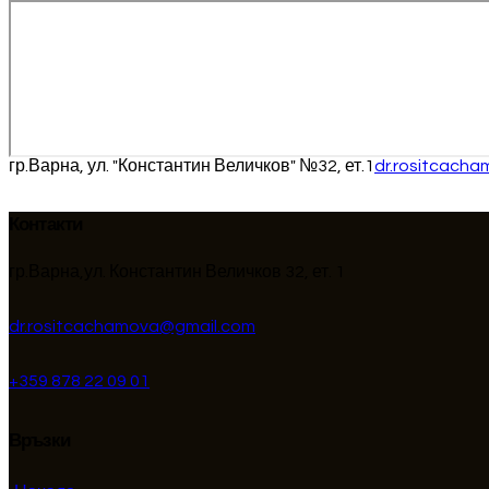
гр.Варна, ул. "Константин Величков" №32, ет.1
dr.rositcach
Контакти
гр.Варна,ул. Константин Величков 32, ет. 1
dr.rositcachamova@gmail.com
+359 878 22 09 01
Връзки