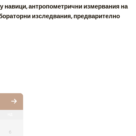
му навици, антропометрични измервания на
лабораторни изследвания, предварително
НД
6