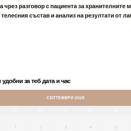
а чрез разговор с пациента за хранителните 
а телесния състав и анализ на резултати от 
 удобни за теб дата и час
СЕПТЕМВРИ 2026
ВТ
СР
ЧТ
ПТ
СБ
1
2
3
4
5