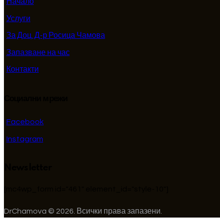
Начало
Услуги
За Доц. Д-р Росица Чамова
Запазване на час
Контакти
Социални мрежи
Facebook
Instagram
Newsletter
[mc4wp_form id="461" element_id="style-10"]
DrChamova © 2026. Всички права запазени.