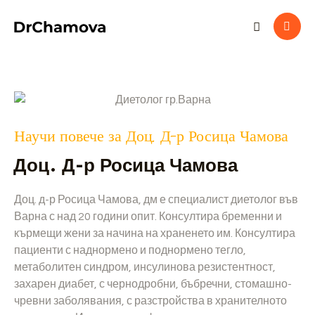
Научи повече за Доц. Д-р Росица Чамова
Доц. Д-р Росица Чамова
Доц. д-р Росица Чамова, дм е специалист диетолог във
Варна с над 20 години опит. Консултира бременни и
кърмещи жени за начина на храненето им. Консултира
пациенти с наднормено и поднормено тегло,
метаболитен синдром, инсулинова резистентност,
захарен диабет, с чернодробни, бъбречни, стомашно-
чревни заболявания, с разстройства в хранителното