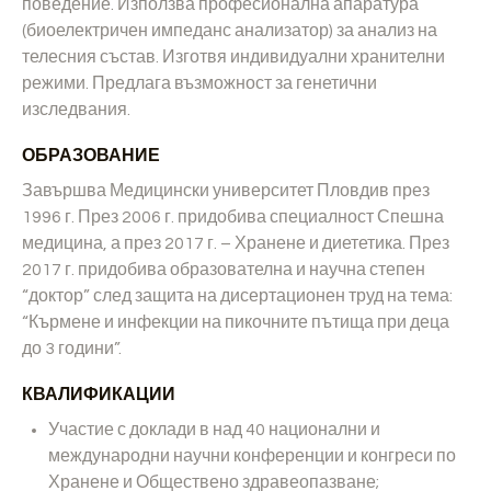
поведение. Използва професионална апаратура
(биоелектричен импеданс анализатор) за анализ на
телесния състав. Изготвя индивидуални хранителни
режими. Предлага възможност за генетични
изследвания.
ОБРАЗОВАНИЕ
Завършва Медицински университет Пловдив през
1996 г. През 2006 г. придобива специалност Спешна
медицина, а през 2017 г. – Хранене и диететика. През
2017 г. придобива образователна и научна степен
“доктор” след защита на дисертационен труд на тема:
“Кърмене и инфекции на пикочните пътища при деца
до 3 години”.
КВАЛИФИКАЦИИ
Участие с доклади в над 40 национални и
международни научни конференции и конгреси по
Хранене и Обществено здравеопазване;