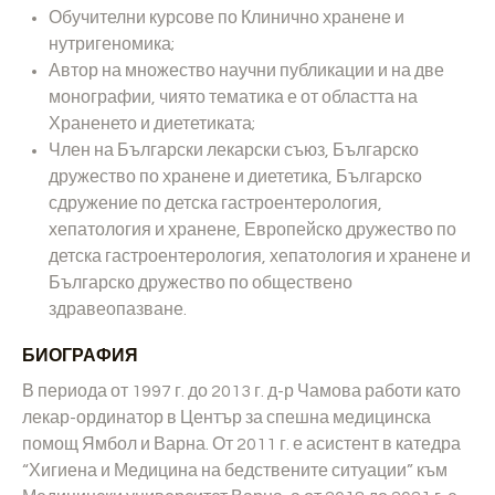
Обучителни курсове по Клинично хранене и
нутригеномика;
Автор на множество научни публикации и на две
монографии, чиято тематика е от областта на
Храненето и диететиката;
Член на Български лекарски съюз, Българско
дружество по хранене и диететика, Българско
сдружение по детска гастроентерология,
хепатология и хранене, Европейско дружество по
детска гастроентерология, хепатология и хранене и
Българско дружество по обществено
здравеопазване.
БИОГРАФИЯ
В периода от 1997 г. до 2013 г. д-р Чамова работи като
лекар-ординатор в Център за спешна медицинска
помощ Ямбол и Варна. От 2011 г. е асистент в катедра
“Хигиена и Медицина на бедствените ситуации” към