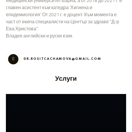
Медицински университет Варна, а от 2018 до 2021 г. е
главен асистент към катедра ‘Хигиена и
епидемиология’. От 2021 г. е доцент. Към момента е
част от екипа специалисти на Център за здраве “Д-р
Ева Христова”.
Владее английски и руски език.
DR.ROSITCACHAMOVA@GMAIL.COM
Услуги